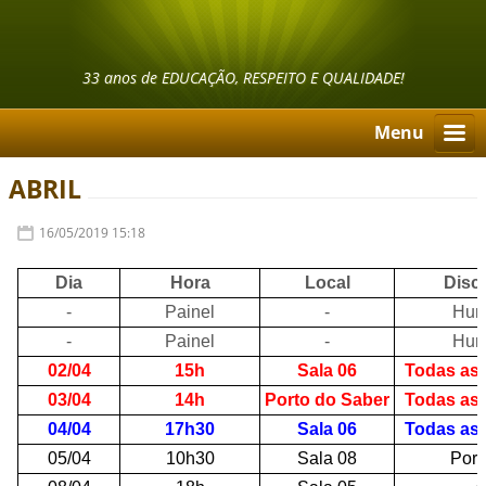
33 anos de EDUCAÇÃO, RESPEITO E QUALIDADE!
Menu
ABRIL
16/05/2019 15:18
Dia
Hora
Local
Disci
-
Painel
-
Hum
-
Painel
-
Hum
02/04
15h
Sala 06
Todas as 
03/04
14h
Porto do Saber
Todas as 
04/04
17h30
Sala 06
Todas as 
05/04
10h30
Sala 08
Port