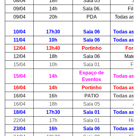
08/04
18h
Sala 05
A
09/04
14h
Sala 06.
Filo
09/04
20h
PDA
Todas as 
10/04
17h30
Sala 06
Todas as 
11/04
10h
Sala 06
Todas as 
12/04
13h40
Portinho
For
12/04
18h
Sala 06
Mate
15/04
10h
Sala 01
Fí
Espaço de
15/04
14h
Todas as 
Eventos
16/04
14h
Portinho
Todas as 
16/04
16h
PATIO
Todas as 
16/04
18h
Sala 05
A
18/04
17h30
Sala 01
Todas as 
22/04
17h
Sala 01
His
23/04
16h
Sala 06
Todas as 