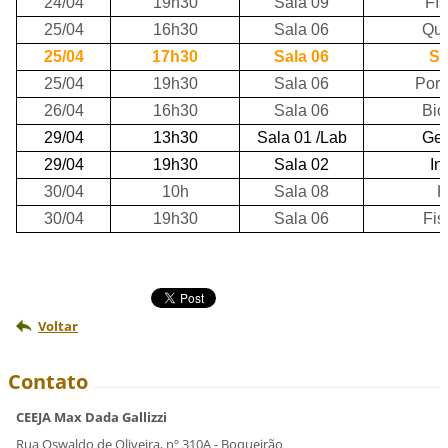
24/04
19h30
Sala 09
Fís
25/04
16h30
Sala 06
Quí
25/04
17h30
Sala 06
So
25/04
19h30
Sala 06
Port
26/04
16h30
Sala 06
Bio
29/04
13h30
Sala 01 /Lab
Geo
29/04
19h30
Sala 02
In
30/04
10h
Sala 08
H
30/04
19h30
Sala 06
Fis
Voltar
Contato
CEEJA Max Dada Gallizzi
Rua Oswaldo de Oliveira, nº 310A - Boqueirão