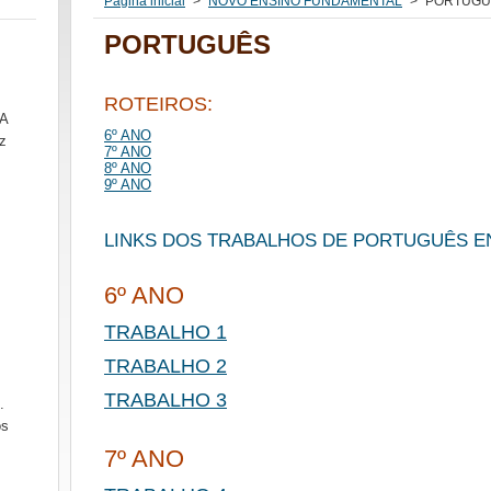
Página inicial
>
NOVO ENSINO FUNDAMENTAL
>
PORTUGU
PORTUGUÊS
ROTEIROS:
SA
6º ANO
z
7º ANO
8º ANO
9º ANO
LINKS DOS TRABALHOS DE PORTUGUÊS E
6º ANO
TRABALHO 1
TRABALHO 2
TRABALHO 3
.
ós
7º ANO