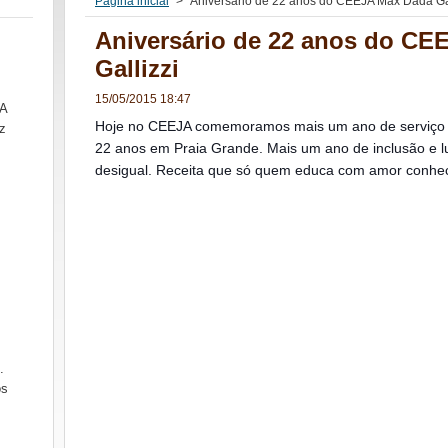
Página inicial
>
Aniversário de 22 anos do CEEJA Max Dadá Gal
Aniversário de 22 anos do CE
Gallizzi
15/05/2015 18:47
SA
Hoje no CEEJA comemoramos mais um ano de serviço p
z
22 anos em Praia Grande. Mais um ano de inclusão e 
desigual. Receita que só quem educa com amor conhec
.
ós