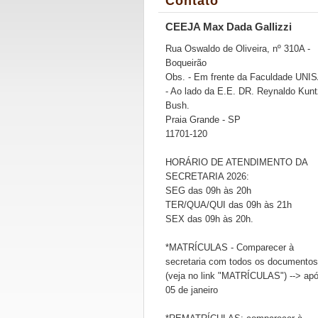
Contato
CEEJA Max Dada Gallizzi
Rua Oswaldo de Oliveira, nº 310A -
Boqueirão
Obs. - Em frente da Faculdade UNI
- Ao lado da E.E. DR. Reynaldo Kunt
Bush.
Praia Grande - SP
11701-120
HORÁRIO DE ATENDIMENTO DA
SECRETARIA 2026:
SEG das 09h às 20h
TER/QUA/QUI das 09h às 21h
SEX das 09h às 20h.
*MATRÍCULAS - Comparecer à
secretaria com todos os documentos
(veja no link "MATRÍCULAS") --> ap
05 de janeiro