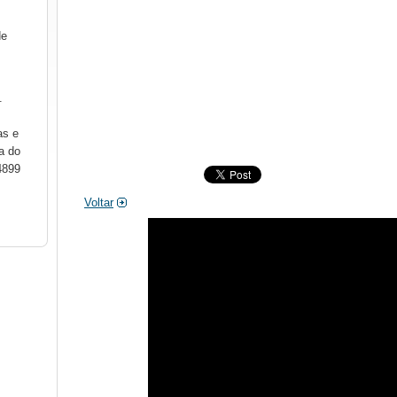
de
.
as e
a do
4899
Voltar