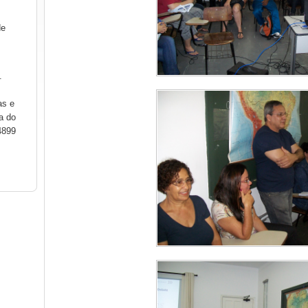
de
.
as e
a do
4899