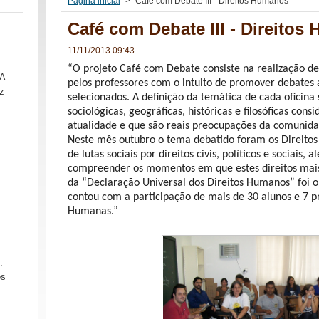
Página inicial
>
Café com Debate III - Direitos Humanos
Café com Debate III - Direito
11/11/2013 09:43
“O projeto Café com Debate consiste na realização de
SA
pelos professores com o intuito de promover debates
z
selecionados. A definição da temática de cada oficina
sociológicas, geográficas, históricas e filosóficas co
atualidade e que são reais preocupações da comunidad
Neste mês outubro o tema debatido foram os Direitos
de lutas sociais por direitos civis, políticos e sociais,
compreender os momentos em que estes direitos mais
da “Declaração Universal dos Direitos Humanos” foi o
contou com a participação de mais de 30 alunos e 7 p
Humanas.”
.
ós