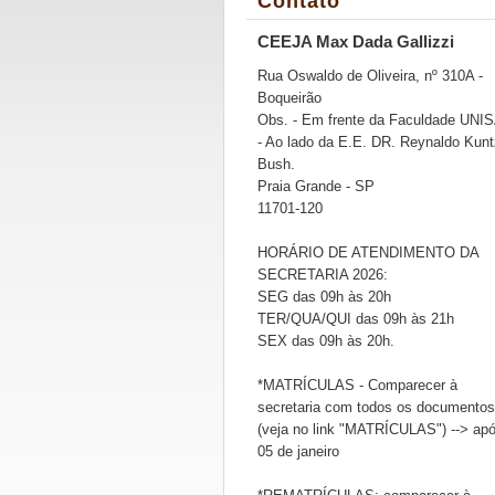
Contato
CEEJA Max Dada Gallizzi
Rua Oswaldo de Oliveira, nº 310A -
Boqueirão
Obs. - Em frente da Faculdade UNI
- Ao lado da E.E. DR. Reynaldo Kunt
Bush.
Praia Grande - SP
11701-120
HORÁRIO DE ATENDIMENTO DA
SECRETARIA 2026:
SEG das 09h às 20h
TER/QUA/QUI das 09h às 21h
SEX das 09h às 20h.
*MATRÍCULAS - Comparecer à
secretaria com todos os documentos
(veja no link "MATRÍCULAS") --> ap
05 de janeiro