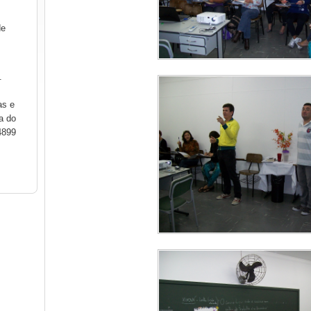
de
.
as e
a do
4899