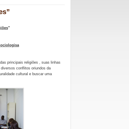
es”
giões
”
Sociologisa
s principais religiões , suas linhas
diversos conflitos oriundos da
luralidade cultural e buscar uma