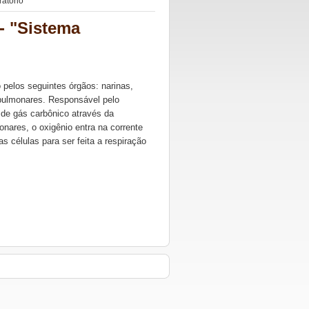
ratório"
 - "Sistema
 pelos seguintes órgãos: narinas,
s pulmonares. Responsável pelo
 de gás carbônico através da
nares, o oxigênio entra na corrente
s células para ser feita a respiração