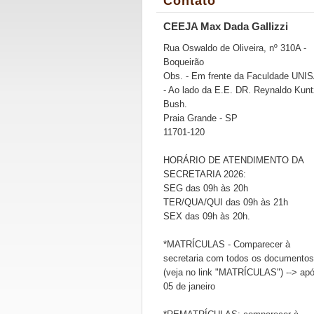
Contato
CEEJA Max Dada Gallizzi
Rua Oswaldo de Oliveira, nº 310A -
Boqueirão
Obs. - Em frente da Faculdade UNI
- Ao lado da E.E. DR. Reynaldo Kunt
Bush.
Praia Grande - SP
11701-120
HORÁRIO DE ATENDIMENTO DA
SECRETARIA 2026:
SEG das 09h às 20h
TER/QUA/QUI das 09h às 21h
SEX das 09h às 20h.
*MATRÍCULAS - Comparecer à
secretaria com todos os documentos
(veja no link "MATRÍCULAS") --> ap
05 de janeiro