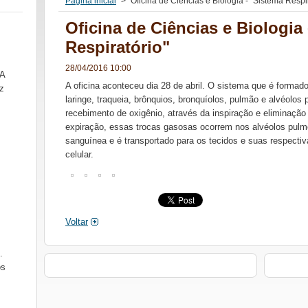
Página inicial
>
Oficina de Ciências e Biologia - "Sistema Respi
Oficina de Ciências e Biologia
Respiratório"
28/04/2016 10:00
SA
A oficina aconteceu dia 28 de abril. O sistema que é formado
z
laringe, traqueia, brônquios, bronquíolos, pulmão e alvéolo
recebimento de oxigênio, através da inspiração e eliminação
expiração, essas trocas gasosas ocorrem nos alvéolos pulmo
sanguínea e é transportado para os tecidos e suas respectiva
celular.
Voltar
.
ós