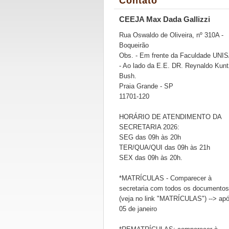
Contato
CEEJA Max Dada Gallizzi
Rua Oswaldo de Oliveira, nº 310A -
Boqueirão
Obs. - Em frente da Faculdade UNI
- Ao lado da E.E. DR. Reynaldo Kunt
Bush.
Praia Grande - SP
11701-120
HORÁRIO DE ATENDIMENTO DA
SECRETARIA 2026:
SEG das 09h às 20h
TER/QUA/QUI das 09h às 21h
SEX das 09h às 20h.
*MATRÍCULAS - Comparecer à
secretaria com todos os documentos
(veja no link "MATRÍCULAS") --> ap
05 de janeiro