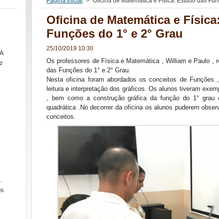
Página inicial
>
Oficina de Matemática e Física: Estudo das Fun
Oficina de Matemática e Física
Funções do 1° e 2° Grau
25/10/2019 10:30
SA
Os professores de Física e Matemática , William e Paulo , r
z
das Funções do 1° e 2° Grau.
Nesta oficina foram abordados os conceitos de Funções 
leitura e interpretação dos gráficos. Os alunos tiveram exem
, bem como a construção gráfica da função do 1° grau
quadrática .
No decorrer da oficina os alunos puderem obser
conceitos.
.
ós