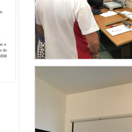
de
.
as e
a do
4899