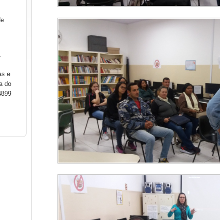
de
.
as e
a do
4899