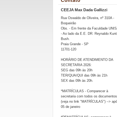
Contato
CEEJA Max Dada Gallizzi
Rua Oswaldo de Oliveira, nº 310A -
Boqueirão
Obs. - Em frente da Faculdade UNI
- Ao lado da E.E. DR. Reynaldo Kunt
Bush.
Praia Grande - SP
11701-120
HORÁRIO DE ATENDIMENTO DA
SECRETARIA 2026:
SEG das 09h às 20h
TER/QUA/QUI das 09h às 21h
SEX das 09h às 20h.
*MATRÍCULAS - Comparecer à
secretaria com todos os documentos
(veja no link "MATRÍCULAS") --> ap
05 de janeiro