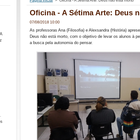
Página inicial
>
Oficina - A Sétima Arte: Deus não está morto
Oficina - A Sétima Arte: Deus 
07/08/2018 10:00
As professoras Ana (Filosofia) e Alexsandra (História) apres
SA
Deus não está morto, com o objetivo de levar os alunos à pe
z
a busca pela autonomia do pensar.
.
ós