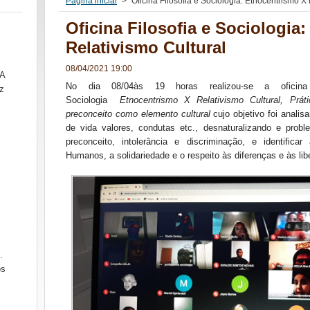
Página inicial
>
Oficina Filosofia e Sociologia: Etnocentrismo X
Oficina Filosofia e Sociologia
Relativismo Cultural
08/04/2021 19:00
SA
No dia 08/04às 19 horas realizou-se a oficina i
z
Sociologia
Etnocentrismo X Relativismo Cultural, Prát
preconceito como elemento cultural
cujo objetivo foi analis
de vida valores, condutas etc., desnaturalizando e prob
preconceito, intolerância e discriminação, e identific
Humanos, a solidariedade e o respeito às diferenças e às lib
.
ós