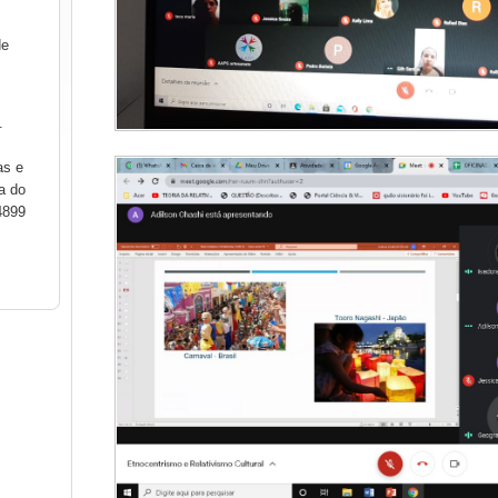
de
.
as e
a do
4899