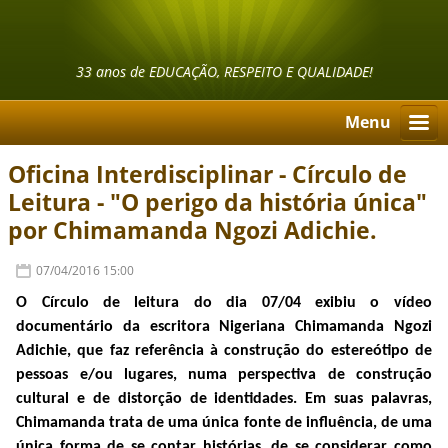
33 anos de EDUCAÇÃO, RESPEITO E QUALIDADE!
Menu
Oficina Interdisciplinar - Círculo de
Leitura - "O perigo da história única"
por Chimamanda Ngozi Adichie.
07/04/2016 15:00
O Círculo de leitura do dia 07/04 exibiu o vídeo
documentário da escritora Nigeriana Chimamanda Ngozi
Adichie, que faz r
eferência à construção
do estereótipo de
pessoas e/ou lugares, numa perspectiva de construção
cultural e de distorção de identidades. Em suas palavras,
Chimamanda trata de uma única fonte de influência, de uma
única forma de se contar histórias, de se considerar como