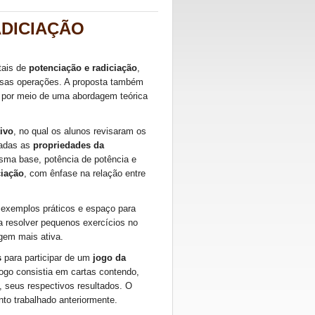
ADICIAÇÃO
tais de
potenciação e radiciação
,
ssas operações. A proposta também
e, por meio de uma abordagem teórica
tivo
, no qual os alunos revisaram os
dadas as
propriedades da
sma base, potência de potência e
ciação
, com ênfase na relação entre
 exemplos práticos e espaço para
a resolver pequenos exercícios no
gem mais ativa.
s
para participar de um
jogo da
ogo consistia em cartas contendo,
, seus respectivos resultados. O
nto trabalhado anteriormente.