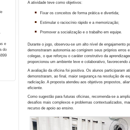
A atividade teve como objetivos:
de
Fixar os conceitos de forma prática e divertida;
Estimular o raciocínio rápido e a memorização;
.
Promover a socialização e o trabalho em equipe.
as e
Durante o jogo, observou-se um alto nível de engajamento po
a do
demonstraram autonomia ao corrigirem seus próprios erros e
4899
colegas, o que reforçou o caráter construtivo da aprendizage
proporcionou um ambiente leve e colaborativo, favorecendo 
A avaliação da oficina foi positiva. Os alunos participaram 
demonstraram, ao final, maior segurança na resolução de e
radiciação. A proposta atendeu aos objetivos propostos, alia
eficiente.
Como sugestão para futuras oficinas, recomenda-se a ampli
desafios mais complexos e problemas contextualizados, ma
recurso de apoio ao ensino.