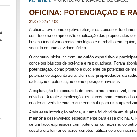
Página inicial
>
OFICINA: POTENCIAÇÃO E RADICIAÇÃO
OFICINA: POTENCIAÇÃO E R
31/07/2025 17:00
A oficina teve como objetivo reforçar os conceitos fundamen
SA
com foco na compreensão e aplicação das propriedades de
z
buscou incentivar o raciocínio lógico e o trabalho em equip
seguida de uma atividade lúdica.
O encontro iniciou-se com um
aulão expositivo e participa
conceitos básicos de potência e raiz quadrada. Foram abor
potenciação
, como produto e quociente de potências de me
potência de expoente zero, além das
propriedades da radi
radiciação e potenciação como operações inversas.
A explanação foi conduzida de forma clara e acessível, com
dúvidas. Durante a explicação, os alunos foram convidados 
quadro ou verbalmente, o que contribuiu para uma aprendiza
Após essa introdução teórica, a turma foi dividida em
dupla
.
memória
desenvolvido especialmente para essa oficina. O j
ós
de um lado, expressões com potências ou raízes e, do outro
desafio era formar os pares corretos, utilizando o conhecime