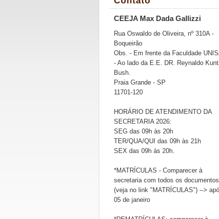
Contato
CEEJA Max Dada Gallizzi
Rua Oswaldo de Oliveira, nº 310A -
Boqueirão
Obs. - Em frente da Faculdade UNI
- Ao lado da E.E. DR. Reynaldo Kunt
Bush.
Praia Grande - SP
11701-120
HORÁRIO DE ATENDIMENTO DA
SECRETARIA 2026:
SEG das 09h às 20h
TER/QUA/QUI das 09h às 21h
SEX das 09h às 20h.
*MATRÍCULAS - Comparecer à
secretaria com todos os documentos
(veja no link "MATRÍCULAS") --> ap
05 de janeiro