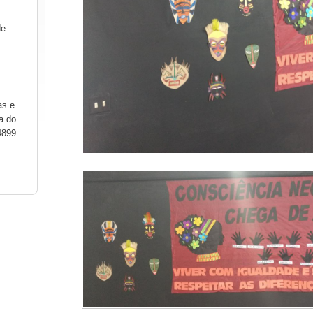
de
.
as e
a do
4899