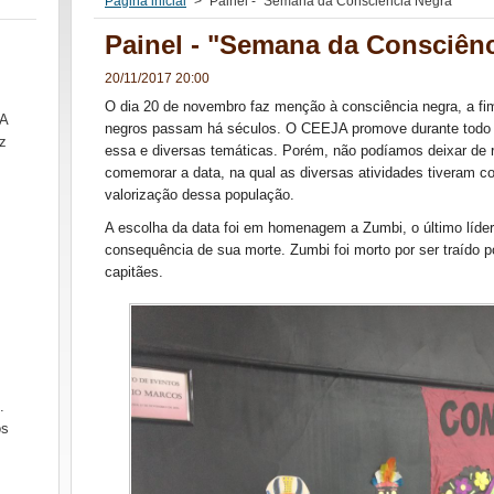
Página inicial
>
Painel - "Semana da Consciência Negra"
Painel - "Semana da Consciên
20/11/2017 20:00
O dia 20 de novembro faz menção à consciência negra, a fim
SA
negros passam há séculos. O CEEJA promove durante todo o 
z
essa e diversas temáticas. Porém, não podíamos deixar de 
comemorar a data, na qual as diversas atividades tiveram c
valorização dessa população.
A escolha da data foi em homenagem a Zumbi, o último líd
consequência de sua morte. Zumbi foi morto por ser traído 
capitães.
.
ós