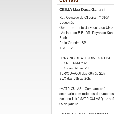
Contato
CEEJA Max Dada Gallizzi
Rua Oswaldo de Oliveira, nº 310A -
Boqueirão
Obs. - Em frente da Faculdade UNI
- Ao lado da E.E. DR. Reynaldo Kunt
Bush.
Praia Grande - SP
11701-120
HORÁRIO DE ATENDIMENTO DA
SECRETARIA 2026:
SEG das 09h às 20h
TER/QUA/QUI das 09h às 21h
SEX das 09h às 20h.
*MATRÍCULAS - Comparecer à
secretaria com todos os documentos
(veja no link "MATRÍCULAS") --> ap
05 de janeiro