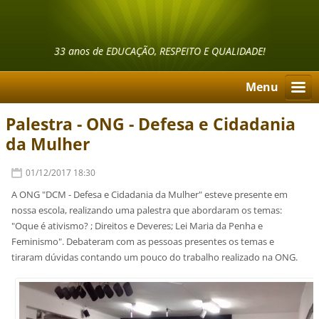
33 anos de EDUCAÇÃO, RESPEITO E QUALIDADE!
Menu
Palestra - ONG - Defesa e Cidadania
da Mulher
01/12/2017 18:30
A ONG "DCM - Defesa e Cidadania da Mulher" esteve presente em
nossa escola, realizando uma palestra que abordaram os temas:
"Oque é ativismo? ; Direitos e Deveres; Lei Maria da Penha e
Feminismo". Debateram com as pessoas presentes os temas e
tiraram dúvidas contando um pouco do trabalho realizado na ONG.