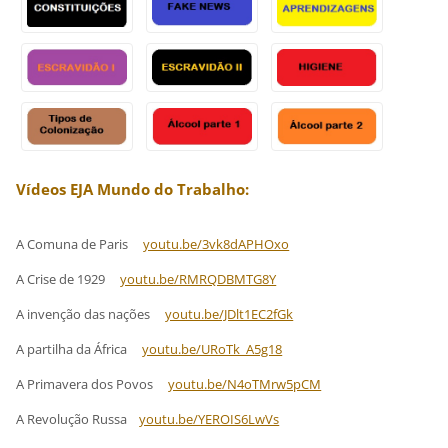
Vídeos EJA Mundo do Trabalho:
A Comuna de Paris
youtu.be/3vk8dAPHOxo
A Crise de 1929
youtu.be/RMRQDBMTG8Y
A invenção das nações
youtu.be/JDlt1EC2fGk
A partilha da África
youtu.be/URoTk_A5g18
A Primavera dos Povos
youtu.be/N4oTMrw5pCM
A Revolução Russa
youtu.be/YEROIS6LwVs