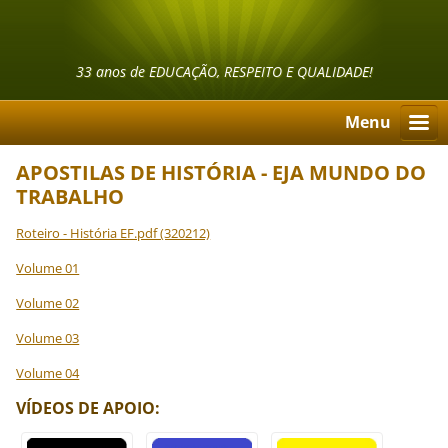
33 anos de EDUCAÇÃO, RESPEITO E QUALIDADE!
Menu
APOSTILAS DE HISTÓRIA - EJA MUNDO DO
TRABALHO
Roteiro - História EF.pdf (320212)
Volume 01
Volume 02
Volume 03
Volume 04
VÍDEOS DE APOIO: