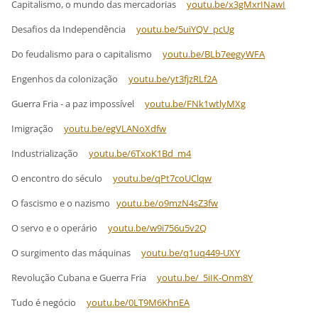
Capitalismo, o mundo das mercadorias
youtu.be/x3gMxrINawI
Desafios da Independência
youtu.be/5uiYQV_pcUg
Do feudalismo para o capitalismo
youtu.be/BLb7eegyWFA
Engenhos da colonização
youtu.be/yt3fjzRLf2A
Guerra Fria - a paz impossível
youtu.be/FNk1wtlyMXg
Imigração
youtu.be/egVLANoXdfw
Industrialização
youtu.be/6TxoK1Bd_m4
O encontro do século
youtu.be/qPt7coUClqw
O fascismo e o nazismo
youtu.be/o9mzN4sZ3fw
O servo e o operário
youtu.be/w9i756u5v2Q
O surgimento das máquinas
youtu.be/q1uq449-UXY
Revolução Cubana e Guerra Fria
youtu.be/_5iIK-Onm8Y
Tudo é negócio
youtu.be/0LT9M6KhnEA