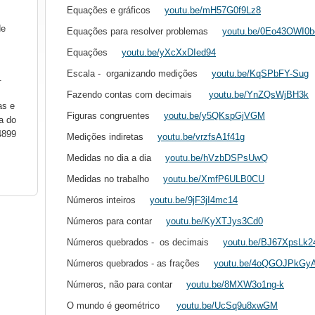
Equações e gráficos
youtu.be/mH57G0f9Lz8
de
Equações para resolver problemas
youtu.be/0Eo43OWI0b
Equações
youtu.be/yXcXxDIed94
Escala - organizando medições
youtu.be/KqSPbFY-Sug
.
Fazendo contas com decimais
youtu.be/YnZQsWjBH3k
as e
Figuras congruentes
youtu.be/y5QKspGjVGM
a do
4899
Medições indiretas
youtu.be/vrzfsA1f41g
Medidas no dia a dia
youtu.be/hVzbDSPsUwQ
Medidas no trabalho
youtu.be/XmfP6ULB0CU
Números inteiros
youtu.be/9jF3jI4mc14
Números para contar
youtu.be/KyXTJys3Cd0
Números quebrados - os decimais
youtu.be/BJ67XpsLk2
Números quebrados - as frações
youtu.be/4oQGOJPkGy
Números, não para contar
youtu.be/8MXW3o1ng-k
O mundo é geométrico
youtu.be/UcSq9u8xwGM