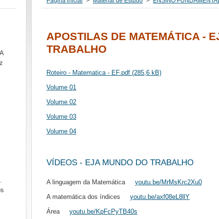
Página inicial
>
Material de Estudo
>
ENSINO FUNDAMENTA
APOSTILAS DE MATEMÁTICA - 
TRABALHO
SA
z
Roteiro - Matematica - EF.pdf (285,6 kB)
Volume 01
Volume 02
Volume 03
Volume 04
VÍDEOS - EJA MUNDO DO TRABALHO
.
A linguagem da Matemática
youtu.be/MrMsKrc2Xu0
ós
A matemática dos índices
youtu.be/axf08eL8llY
Área
youtu.be/KpFcPyTB40s