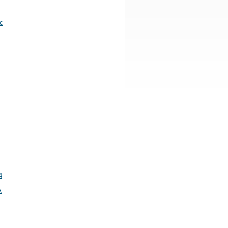
c
4
A