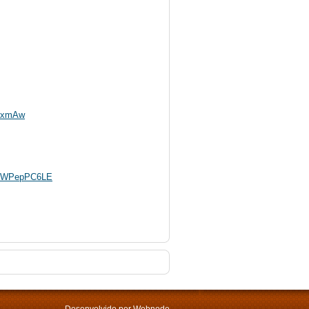
mjxmAw
FUWPepPC6LE