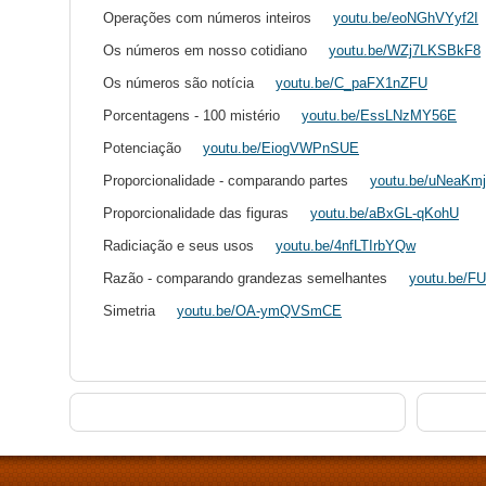
Operações com números inteiros
youtu.be/eoNGhVYyf2I
Os números em nosso cotidiano
youtu.be/WZj7LKSBkF8
Os números são notícia
youtu.be/C_paFX1nZFU
Porcentagens - 100 mistério
youtu.be/EssLNzMY56E
Potenciação
youtu.be/EiogVWPnSUE
Proporcionalidade - comparando partes
youtu.be/uNeaK
Proporcionalidade das figuras
youtu.be/aBxGL-qKohU
Radiciação e seus usos
youtu.be/4nfLTIrbYQw
Razão - comparando grandezas semelhantes
youtu.be/
Simetria
youtu.be/OA-ymQVSmCE